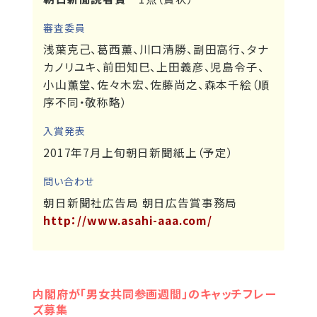
審査委員
浅葉克己、葛西薫、川口清勝、副田高行、タナ
カノリユキ、前田知巳、上田義彦、児島令子、
小山薫堂、佐々木宏、佐藤尚之、森本千絵（順
序不同・敬称略）
入賞発表
2017年7月上旬朝日新聞紙上（予定）
問い合わせ
朝日新聞社広告局 朝日広告賞事務局
http：//www.asahi-aaa.com/
内閣府が「男女共同参画週間」のキャッチフレー
ズ募集