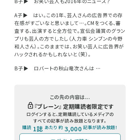
B子▶
お笑い芸人も2016年のニュース？
A子▶
はい。この1年、芸人さんの広告界での存
在感がすごいなと思いまして…。CMをつくる、審
査する、出演すると全方位で。宣伝会議賞のグラン
プリも芸人の方でしたし（人力車 シンブンの今野
和人さん）。このままでは、お笑い芸人に広告界が
ハックされるかもしれないと（笑）。
B子▶
ロバートの秋山竜次さんは …
この先の内容は...
『
ブレーン
』 定期購読者限定です
ログインすると、定期購読しているメディアの
すべての記事が読み放題となります。
購読
1誌
あたり 約
3,000
記事が読み放題！