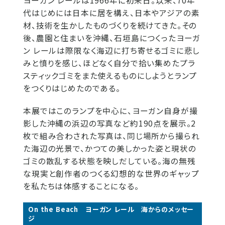
ヨーガン レールは1966年に初来日。以来、70年
代はじめには日本に居を構え、日本やアジアの素
材、技術を生かしたものづくりを続けてきた。その
後、農園と住まいを沖縄、石垣島につくったヨーガ
ン レールは際限なく海辺に打ち寄せるゴミに悲し
みと憤りを感じ、ほどなく自分で拾い集めたプラ
スティックゴミをまた使えるものにしようとランプ
をつくりはじめたのである。
本展ではこのランプを中心に、ヨーガン自身が撮
影した沖縄の浜辺の写真など約190点を展示。2
枚で組み合わされた写真は、同じ場所から撮られ
た海辺の光景で、かつての美しかった姿と現状の
ゴミの散乱する状態を映しだしている。海の無残
な現実と創作者のつくる幻想的な世界のギャップ
を私たちは体感することになる。
On the Beach ヨーガン レール 海からのメッセー
ジ