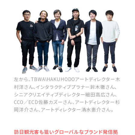
左から、TBWA
HAKUHODOアートディレクター木
\
村洋さん、インタラクティブプラナー鈴木徹さん、
シニアクリエイティブディレクター細田高広さん、
CCO／ECD佐藤カズーさん、アートディレクター杉
岡洋介さん、アートディレクター清水恵介さん。
訪日観光客も狙いグローバルなブランド発信拠