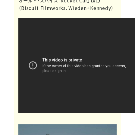
オールド・スパイス「Rocket Car」
（01）
（Biscuit Filmworks、Wieden+Kennedy）