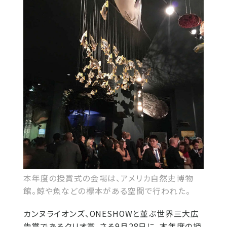
本年度の授賞式の会場は、アメリカ自然史博物
館。鯨や魚などの標本がある空間で行われた。
カンヌライオンズ、ONESHOWと並ぶ世界三大広
告賞であるクリオ賞。さる9月28日に、本年度の授