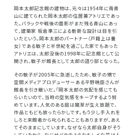
岡本太郎記念館の建物は、元々は1954年に南青
山に建てられた岡本太郎の住居兼アトリエであっ
た。バラックや戦後の面影がまだ残る青山にあっ
て、建築家 坂倉準三による斬新な設計は目を引
いたという。岡本太郎のパートナー（戸籍上は養
女）である敏子と半世紀を過ごした家でもあった
アトリエは、太郎没後の1998年に記念館として公
開され、敏子が館長として太郎の語り部となった。
その敏子が2005年に急逝したため、敏子の甥で
空間メディアプロデューサーある平野暁臣さんが
館長を引き継いだ。「岡本太郎の気配を感じても
らいたいので、当時の空気感をキープするよう努
めています。人気のある庭は雑草が生え放題で、
作品ともども放ったらかしです。もう少し手入れを
しろと来館者から叱られることもありますが、あえ
てそのままにしています。なぜなら太郎自身がそう
していたから。なにせバラのようなキレイな花は人