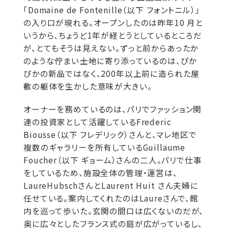
「Domaine de Fontenille（以下 フォントニル）」
の入り口が現れる。オープンしたのは昨年10 月と
いうから、ちょうど1年が経とうとしているところだ
が、とてもそうは見えない。ずっと前からあったか
のような佇まい――土地に寄り添っているのは、ぴか
ぴかの新品ではなく、200年以上前に造られた屋
敷の躯体を生かした意味が大きい。
オーナーを務めているのは、パリでファッション関
連の投資家として活躍しているFrederic
Biousse（以下 フレデリック）さんと、マレ地区で
複数のギャラリーを所有しているGuillaume
Foucher（以下 ギョーム）さんの二人。パリで仕事
をしているため、施設全体の管理・運営は、
LaureHubschさんとLaurent Huit さん夫婦に
任せている。案内してくれたのはLaureさんで、館
内を巡って歩いた。玄関の間口は広くないのだが、
奥に広々としたフランス式の庭が広がっているし、