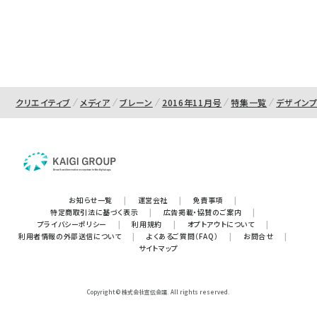
クリエイティブ
メディア
ブレーン
2016年11月号
特集一覧
デザイン
お知らせ一覧
|
運営会社
|
免責事項
|
特定商取引法に基づく表示
|
広告掲載・協賛のご案内
|
プライバシーポリシー
|
利用規約
|
オプトアウトについて
|
利用者情報の外部送信について
|
よくあるご質問（FAQ）
|
お問合せ
|
サイトマップ
Copyright © 株式会社宣伝会議. All rights reserved.