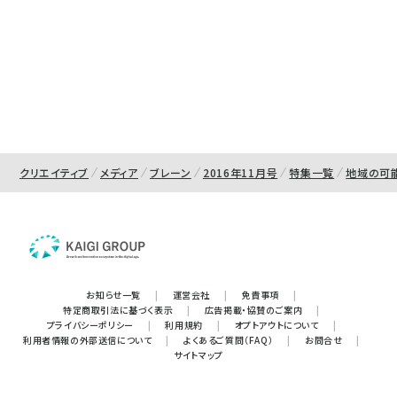
クリエイティブ
メディア
ブレーン
2016年11月号
特集一覧
地域の可
お知らせ一覧
|
運営会社
|
免責事項
|
特定商取引法に基づく表示
|
広告掲載・協賛のご案内
|
プライバシーポリシー
|
利用規約
|
オプトアウトについて
|
利用者情報の外部送信について
|
よくあるご質問（FAQ）
|
お問合せ
|
サイトマップ