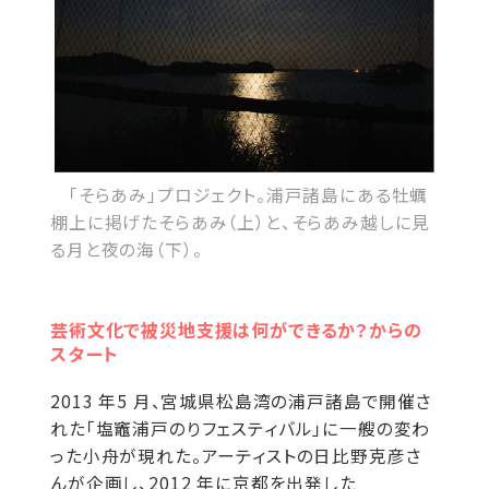
「そらあみ」プロジェクト。浦戸諸島にある牡蠣
棚上に掲げたそらあみ（上）と、そらあみ越しに見
る月と夜の海（下）。
芸術文化で被災地支援は何ができるか？からの
スタート
2013 年5 月、宮城県松島湾の浦戸諸島で開催さ
れた「塩竈浦戸のりフェスティバル」に一艘の変わ
った小舟が現れた。アーティストの日比野克彦さ
んが企画し、2012 年に京都を出発した