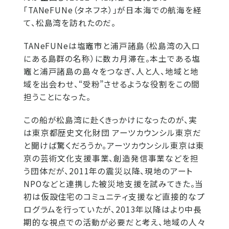
「TANeFUNe（タネフネ）」が日本海での航海を経
て、松島湾を訪れたのだ。
TANeFUNeは塩竈市と浦戸諸島（松島湾の入口
にある島群の名称）に数カ月滞在。本土である塩
竈と浦戸諸島の島々をつなぎ、人と人、地域と地
域を出会わせ、“受粉”させるような役割をこの間
担うことになった。
この船が松島湾に赴くきっかけになったのが、実
は東京都歴史文化財団 アーツカウンシル東京だ
と聞けば驚くだろうか。アーツカウンシル東京は東
京の芸術文化支援事業、創造発信事業などを担
う団体だが、2011年の震災以降、現地のアート
NPOなどと連携した被災地支援を試みてきた。当
初は仮設住宅のコミュニティ支援など直接的なプ
ログラムを行っていたが、2013年以降はより中長
期的な視点での活動が必要だと考え、地域の人々