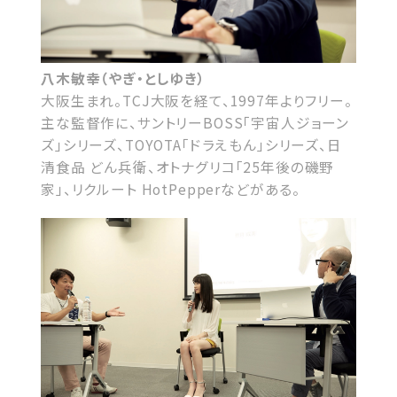
八木敏幸（やぎ・としゆき）
大阪生まれ。TCJ大阪を経て、1997年よりフリー。
主な監督作に、サントリーBOSS「宇宙人ジョーン
ズ」シリーズ、TOYOTA「ドラえもん」シリーズ、日
清食品 どん兵衛、オトナグリコ「25年後の磯野
家」、リクルート HotPepperなどがある。