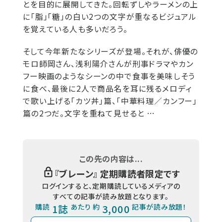
とを目的に展開してきた。回転ずしやラーメンの上
に「脂」「糖」の白い2つの文字が重なるビジュアル
を覚えている人も多いだろう。
そして今年新たなシリーズが登場。それが、俳優の
モロ師岡さん、浅利陽介さんが刑事ドラマやカン
フー映画のようなシーンの中で食事を美味しそう
に食べ、最後に2人で商品名を耳に残るメロディ
で歌い上げる「カツ丼」篇、「中華料理／カンフー」
篇の2つだ。文字を重ねて見せると …
この先の内容は...
『
ブレーン
』 定期購読者限定です
ログインすると、定期購読しているメディアの
すべての記事が読み放題となります。
購読
1誌
あたり 約
3,000
記事が読み放題！