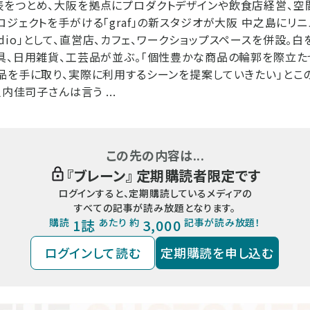
をつとめ、大阪を拠点にプロダクトデザインや飲食店経営、空間
ロジェクトを手がける「graf」の新スタジオが大阪 中之島にリ
 studio」として、直営店、カフェ、ワークショップスペースを併設
具、日用雑貨、工芸品が並ぶ。「個性豊かな商品の輪郭を際立た
品を手に取り、実際に利用するシーンを提案していきたい」とこ
内佳司子さんは言う ...
この先の内容は...
『
ブレーン
』 定期購読者限定です
ログインすると、定期購読しているメディアの
すべての記事が読み放題となります。
購読
1誌
あたり 約
3,000
記事が読み放題！
ログインして読む
定期購読を申し込む