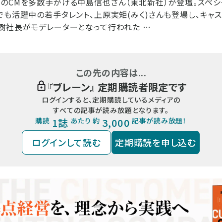
のCMを多数手がける中島信也さん（東北新社）が登壇。スペシ
でも活躍中の若手タレント、上原実矩(みく)さんも登場し、キャス
樹社長がモデレーターとなって行われた …
この先の内容は...
『
ブレーン
』 定期購読者限定です
ログインすると、定期購読しているメディアの
すべての記事が読み放題となります。
購読
1誌
あたり 約
3,000
記事が読み放題！
ログインして読む
定期購読を申し込む