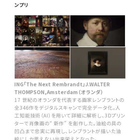
ンプリ
ING「The Next Rembrandt」J.WALTER
THOMPSON,Amsterdam（オランダ）
17 世紀のオランダを代表する画家レンブラントの
全346作をデジタルスキャンで完全データ化。人
工知能技術（AI）を用いて詳細に解析し、3Dプリン
ターで肖像画の“ 新作” を創作した。油絵の具の
凹凸まで忠実に再現し、レンブラントが描いた油
絵にしか思えない出来栄えとなった。