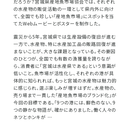
だろうか？宮城県産地魚市場協会では、それぞれ
の水産物の販促活動の一環として県内外に向け
て、全国でも珍しい「産地魚市場」にスポットを当
てたWebムービーとポスターを制作した。
震災から5年。宮城県では生産設備の復旧が進む
一方で、水産物、特に水産加工品の販路回復が進
まないことが、大きな課題となっている。その要因
のひとつが、全国でも有数の漁獲量を誇りなが
ら、消費者に「宮城は水産県である」という意識が
低いこと。魚市場が活性化し、それぞれの港が具
体的に知られれば、もっと宮城の水産物は魅力的
に感じられ、選ぶ楽しみが増すはずだ。水産物の、
売り場まで一貫した「産地魚市場のブランド化」が
今回の目標である。「9つの港には、脚色のない、9
つの静かな物語が、確かにありました。働く人々の
ネツとホンキが …