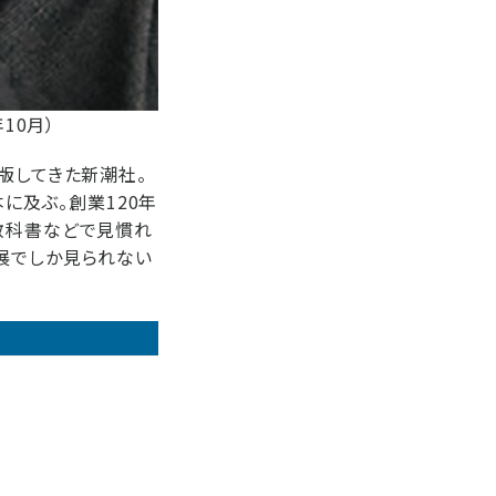
10月）
版してきた新潮社。
本に及ぶ。創業120年
教科書などで見慣れ
展でしか見られない