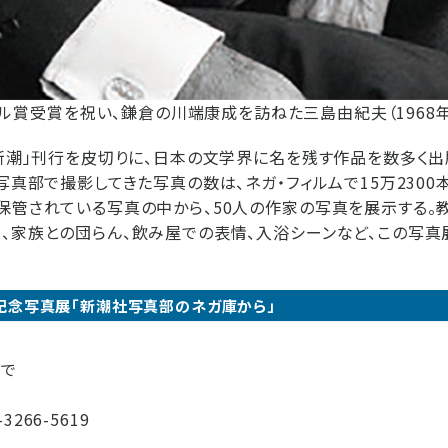
ル賞受賞を祝い、鎌倉の川端康成を訪ねた三島由紀夫（1968年
「新潮」刊行を皮切りに、日本の文学界に名を残す作品を数多く出
写真部で撮影してきた写真の数は、ネガ・フィルムで15万2300
保管されている写真の中から、50人の作家の写真を展示する。
、家族との団らん、飲み屋での表情、入浴シーンなど、この写真
記念写真展「新潮社写真部のネガ庫から」
まで
266-5619