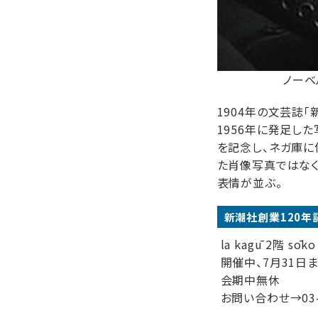
ノーベ
1904年の文芸誌
1956年に発足した
を記念し、ネガ庫に
た肖像写真ではなく
表情が並ぶ。
新潮社創業120年
la kagū 2階 sōko
開催中、7月31日
会期中無休
お問い合わせ→03-3