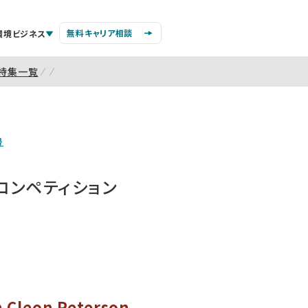
無料キャリア相談
環境ビジネス
特集一覧
号
コンペティション
n Cleon Peterson