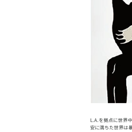
L.A.を拠点に世
安に満ちた世界は