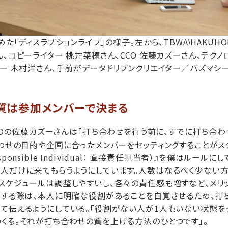
めた「ディスラプションライブ」の様子。左から、TBWA
HAKUH
\
ん、コピーライター 桃井菜穂さん、CCO 佐藤カズーさん、テクノ
ター 木村洋さん、手前がデータドリブンクリエイター／バズマシー
質は参加メンバーで決まる
ODOの佐藤カズーさんは「打ち合わせを行う前に、すでに打ち合
合わせの目的や企画に合ったメンバーをセッティングすることがス
y Responsible Individual： 直接責任担当者）』を僕はルー
人だけに来てもらうようにしています。人数はなるべく少ない
スケジュールは調整しやすいし、各々の責任感も増すなど、メリ
集する際は、本人に明確な役割があることを自覚させるため、打
て伝えるようにしている。「役割がない人が1人もいない状態を
くる。それが打ち合わせの質を上げる方法のひとつです」。