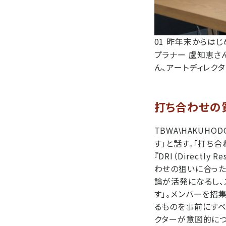
01 昨年末からはじ
プラナー 盧知恵さ
ん、アートディレク
打ち合わせの
TBWA
HAKUH
\
す」と話す。「打ち
『DRI（Directl
わせの狙いに合った
論が活発になるし、
す」。メンバーを招
るものを事前にすべ
クターが意図的につ