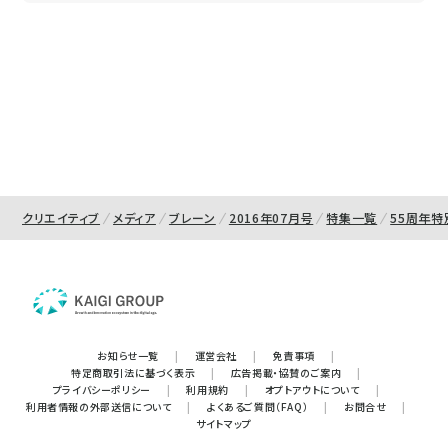
クリエイティブ
メディア
ブレーン
2016年07月号
特集一覧
55周年
お知らせ一覧
|
運営会社
|
免責事項
|
特定商取引法に基づく表示
|
広告掲載・協賛のご案内
|
プライバシーポリシー
|
利用規約
|
オプトアウトについて
|
利用者情報の外部送信について
|
よくあるご質問（FAQ）
|
お問合せ
|
サイトマップ