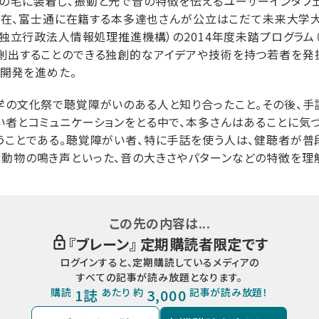
の毛に装着し、振動と光で音の特徴を伝えるユーザーインタフ
は、現在、富士通に在籍する本多達也さんが公立はこだて未来大
A（独立行政法人情報処理推進機構）の2014年度未踏プログラム（
創出することのできる独創的なアイデアや技術を持つ若者を発
、開発を進めた。
学の文化祭で聴覚障がいのある人と知り合ったこと。その後、手
い者とコミュニケーションをとる中で、本多さんはあることに気づ
うことである。聴覚障がい者、特に手話を使う人は、健聴者が普
動物の鳴き声といった、音の大きさやパターンなどの特徴を理解す
この先の内容は...
『
ブレーン
』 定期購読者限定です
ログインすると、定期購読しているメディアの
すべての記事が読み放題となります。
購読
1誌
あたり 約
3,000
記事が読み放題！