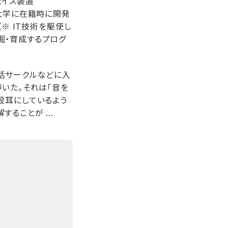
ェイス装置
学大学に在籍時に開発
※ IT技術を駆使し
掘・育成するプログ
話サークルなどに入
いた。それは「音を
段耳にしているよう
ることが ...