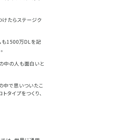
ぶつけたらステージク
ムも1500万DLを記
。
世の中の人も面白いと
の中で思いついたこ
ロトタイプをつくり、