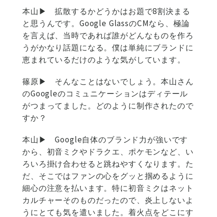
本山▶
拡散するかどうかはお題で8割決まる
と思うんです。Google GlassのCMなら、極論
を言えば、当時であれば誰がどんなものを作ろ
うがかなり話題になる。僕は単純にブランドに
恵まれているだけのような気がしています。
篠原▶
そんなことはないでしょう。本山さん
のGoogleのコミュニケーションはディテール
がつまってました。どのように制作されたので
すか？
本山▶
Google自体のブランド力が強いです
から、初音ミクやドラクエ、ポケモンなど、い
ろいろ掛け合わせると跳ねやすくなります。た
だ、そこではファンの心をグッと掴めるように
細心の注意を払います。特に初音ミクはネット
カルチャーそのものだったので、炎上しないよ
うにとても気を遣いました。着火点をどこにす