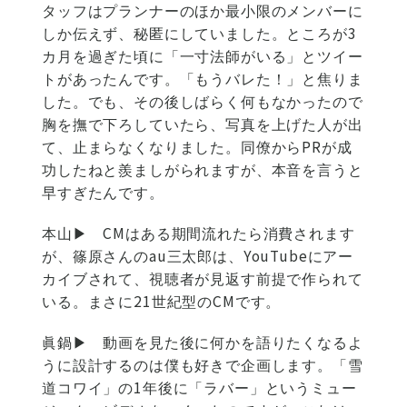
タッフはプランナーのほか最小限のメンバーに
しか伝えず、秘匿にしていました。ところが3
カ月を過ぎた頃に「一寸法師がいる」とツイー
トがあったんです。「もうバレた！」と焦りま
した。でも、その後しばらく何もなかったので
胸を撫で下ろしていたら、写真を上げた人が出
て、止まらなくなりました。同僚からPRが成
功したねと羨ましがられますが、本音を言うと
早すぎたんです。
本山▶
CMはある期間流れたら消費されます
が、篠原さんのau三太郎は、YouTubeにアー
カイブされて、視聴者が見返す前提で作られて
いる。まさに21世紀型のCMです。
眞鍋▶
動画を見た後に何かを語りたくなるよ
うに設計するのは僕も好きで企画します。「雪
道コワイ」の1年後に「ラバー」というミュー