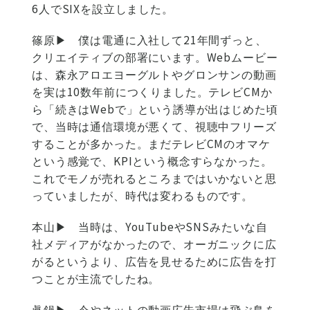
6人でSIXを設立しました。
篠原▶
僕は電通に入社して21年間ずっと、
クリエイティブの部署にいます。Webムービー
は、森永アロエヨーグルトやグロンサンの動画
を実は10数年前につくりました。テレビCMか
ら「続きはWebで」という誘導が出はじめた頃
で、当時は通信環境が悪くて、視聴中フリーズ
することが多かった。まだテレビCMのオマケ
という感覚で、KPIという概念すらなかった。
これでモノが売れるところまではいかないと思
っていましたが、時代は変わるものです。
本山▶
当時は、YouTubeやSNSみたいな自
社メディアがなかったので、オーガニックに広
がるというより、広告を見せるために広告を打
つことが主流でしたね。
眞鍋▶
今やネットの動画広告市場は飛ぶ鳥を