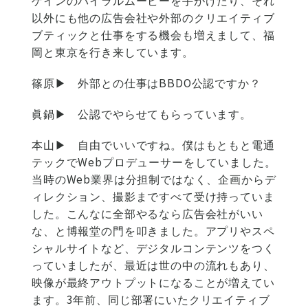
ゲインのバイラルムービーを手がけたり、それ
以外にも他の広告会社や外部のクリエイティブ
ブティックと仕事をする機会も増えまして、福
岡と東京を行き来しています。
篠原▶
外部との仕事はBBDO公認ですか？
眞鍋▶
公認でやらせてもらっています。
本山▶
自由でいいですね。僕はもともと電通
テックでWebプロデューサーをしていました。
当時のWeb業界は分担制ではなく、企画からデ
ィレクション、撮影まですべて受け持っていま
した。こんなに全部やるなら広告会社がいい
な、と博報堂の門を叩きました。アプリやスペ
シャルサイトなど、デジタルコンテンツをつく
っていましたが、最近は世の中の流れもあり、
映像が最終アウトプットになることが増えてい
ます。3年前、同じ部署にいたクリエイティブ