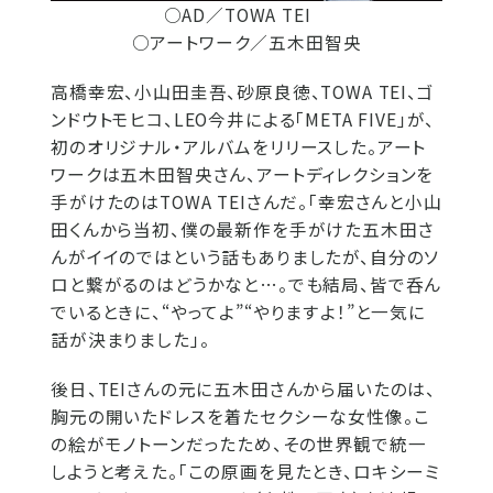
○AD／TOWA TEI
○アートワーク／五木田智央
高橋幸宏、小山田圭吾、砂原良徳、TOWA TEI、ゴ
ンドウトモヒコ、LEO今井による「META FIVE」が、
初のオリジナル・アルバムをリリースした。アート
ワークは五木田智央さん、アートディレクションを
手がけたのはTOWA TEIさんだ。「幸宏さんと小山
田くんから当初、僕の最新作を手がけた五木田さ
んがイイのではという話もありましたが、自分のソ
ロと繋がるのはどうかなと…。でも結局、皆で呑ん
でいるときに、“やってよ”“やりますよ！”と一気に
話が決まりました」。
後日、TEIさんの元に五木田さんから届いたのは、
胸元の開いたドレスを着たセクシーな女性像。こ
の絵がモノトーンだったため、その世界観で統一
しようと考えた。「この原画を見たとき、ロキシーミ