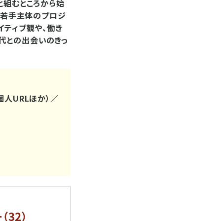
と組むところから始
して若手主体のプロジ
イティブ観や、働き
代との出会いのきっ
個人URLほか）／
（32）