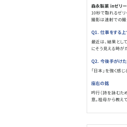
森永製菓 inゼリ
10秒で取れるゼリ
撮影は連射での撮
Q1. 仕事をする
最近は、結果とし
にそう見える時が
Q2. 今後手が
「日本」を強く感じ
座右の銘
吟行（詩を詠むた
意。祖母から教え