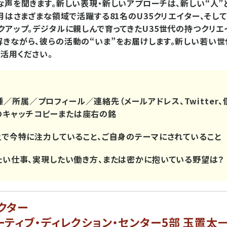
な声を聞きます。新しい表現・新しいアプローチは、新しい“人”
今月はさまざまな領域で活躍する81名のU35クリエイター、そ
クアップ。デジタルに親しんで育ってきたU35世代の持つクリエ
きながら、彼らの活動の“いま”をお届けします。新しい若い世
ご活用ください。
／所属／プロフィール／連絡先（メールアドレス、Twitter、
のキャッチコピーまたは座右の銘
る上で今特に注力していること、ご自身のテーマにされていること
けたい仕事、実現したい働き方、または密かに抱いている野望は？
クター
ーティブ・ディレクション・センター5部 玉置太一