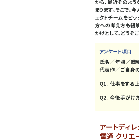
から、最近そのよう
まります。そこで、
ェクトチームをピッ
方への考え方も紐解
かけとして、どうぞ
アンケート項目
氏名／年齢／職種
代表作／ご自身
Q1. 仕事をす
Q2. 今後手が
アートディレ
電通 クリエ