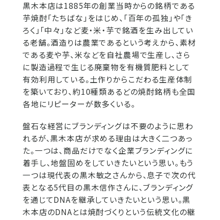
黒木本店は1885年の創業当時からの銘柄である
芋焼酎「たちばな」をはじめ、「百年の孤独」や「き
ろく」「中々」など麦・米・芋で銘酒を生み出してい
る老舗。酒造りは農業であるという考えから、素材
である麦や芋、米などを自社農場で生産し、さら
に製造過程で生じる廃棄物を有機質肥料として
有効利用している。土作りからこだわる生産体制
を築いており、約10種類あるどの焼酎銘柄も全国
各地にリピーターが数多くいる。
盤石な経営にブランディングは不要のように思わ
れるが、黒木本店が求める理由は大きく二つあっ
た。一つは、商品だけでなく企業ブランディングに
着手し、地盤固めをしていきたいという思い。もう
一つは現代表の黒木敏之さんから、息子で次の代
表となる5代目の黒木信作さんに、ブランディング
を通じてDNAを継承していきたいという思い。黒
木本店のDNAとは焼酎づくりという伝統文化の継