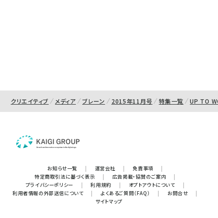
クリエイティブ
メディア
ブレーン
2015年11月号
特集一覧
UP TO 
お知らせ一覧
|
運営会社
|
免責事項
|
特定商取引法に基づく表示
|
広告掲載・協賛のご案内
|
プライバシーポリシー
|
利用規約
|
オプトアウトについて
|
利用者情報の外部送信について
|
よくあるご質問（FAQ）
|
お問合せ
|
サイトマップ