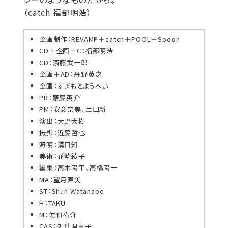
（catch 福部明浩）
企画制作：REVAMP＋catch＋POOL＋Spoon
CD＋企画＋C：福部明浩
CD：斎藤武一郎
企画＋AD：丹野英之
企画：すぎもとようへい
PR：齋藤英介
PM：安念奈美、土田新
演出：大野大樹
撮影：近藤哲也
照明：溝口知
美術：花崎綾子
編集：高木陽平、高橋陽一
MA：望月直矢
ST：Shun Watanabe
H：TAKU
M：佐伯祐介
CAS：久世理恵子