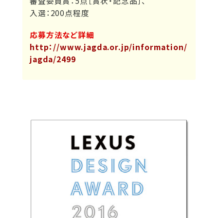
審査委員賞：5点［賞状・記念品］、
入選：200点程度
応募方法など詳細
http：//www.jagda.or.jp/information/
jagda/2499