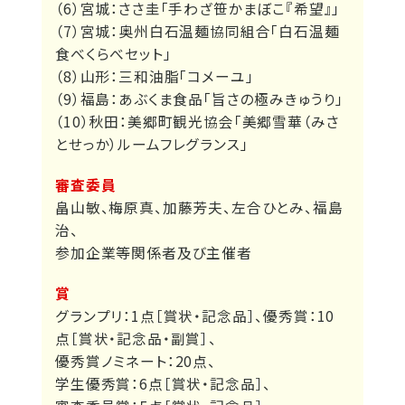
（6）宮城：ささ圭「手わざ笹かまぼこ『希望』」
（7）宮城：奥州白石温麺協同組合「白石温麺
食べくらべセット」
（8）山形：三和油脂「コメーユ」
（9）福島：あぶくま食品「旨さの極みきゅうり」
（10）秋田：美郷町観光協会「美郷雪華（みさ
とせっか）ルームフレグランス」
審査委員
畠山敏、梅原真、加藤芳夫、左合ひとみ、福島
治、
参加企業等関係者及び主催者
賞
グランプリ：1点［賞状・記念品］、優秀賞：10
点［賞状・記念品・副賞］、
優秀賞ノミネート：20点、
学生優秀賞：6点［賞状・記念品］、