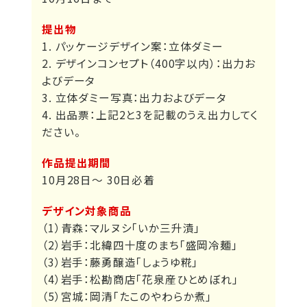
提出物
1. パッケージデザイン案：立体ダミー
2. デザインコンセプト（400字以内）：出力お
よびデータ
3. 立体ダミー写真：出力およびデータ
4. 出品票：上記2と3を記載のうえ出力してく
ださい。
作品提出期間
10月28日～ 30日必着
デザイン対象商品
（1）青森：マルヌシ「いか三升漬」
（2）岩手：北緯四十度のまち「盛岡冷麺」
（3）岩手：藤勇醸造「しょうゆ糀」
（4）岩手：松勘商店「花泉産ひとめぼれ」
（5）宮城：岡清「たこのやわらか煮」