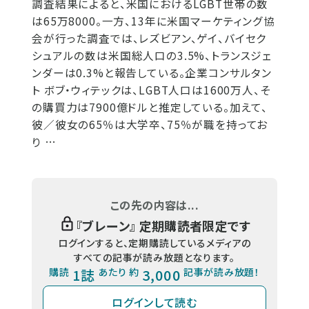
調査結果によると、米国におけるLGBT世帯の数
は65万8000。一方、13年に米国マーケティング協
会が行った調査では、レズビアン、ゲイ、バイセク
シュアルの数は米国総人口の3.5%、トランスジェ
ンダーは0.3%と報告している。企業コンサルタン
ト ボブ・ウィテックは、LGBT人口は1600万人、そ
の購買力は7900億ドルと推定している。加えて、
彼／彼女の65％は大学卒、75％が職を持ってお
り …
この先の内容は...
『
ブレーン
』 定期購読者限定です
ログインすると、定期購読しているメディアの
すべての記事が読み放題となります。
購読
1誌
あたり 約
3,000
記事が読み放題！
ログインして読む