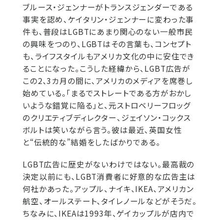
ブルース・ジェンナーがトランスジェンダーである
事実を認め、ケイタリン・ジェンナーに変わった事
件も、普段はLGBTにあまり関心のない一般市民
の興味をつのり、LGBTはその言葉も、コンセプト
も、ライフスタイルもアメリカ文化の中に安住でき
ることになった。こうした経緯から、LGBT広告が
この2、3カ月の間に、アメリカのメディアを席巻し
始めている。「まるでストレートである方がおかし
いような錯覚に陥る」と、元ストロベリーフロッグ
のクリエティブディレクター、ジェイソン・コックス
ボルトは笑いながら言う。彼は最近、英国女性
と“伝統的な”結婚をしたばかりである。
LGBT広告に歴史がないわけではない。最高裁の
決定以前にも、LGBT消費者に好意的な広告主は
何社かあった。アップル、ナイキ、IKEA、アメリカン
航空、オールステート、タイレノールなどがそうだ。
ちなみに、IKEAは1993年、ゲイカップルが店内で