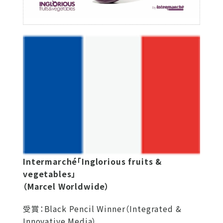
Intermarché「Inglorious fruits &
vegetables」
（Marcel Worldwide）
受賞：Black Pencil Winner（Integrated &
Innovative Media）