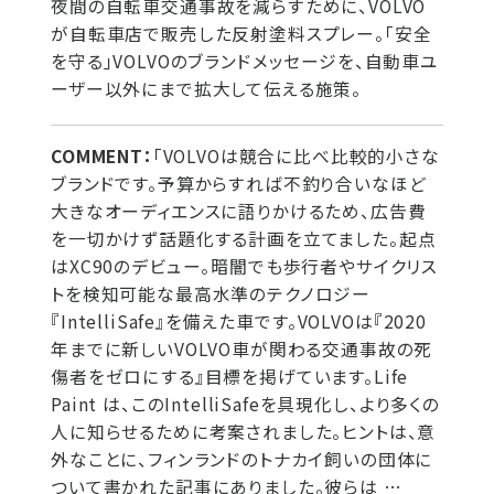
夜間の自転車交通事故を減らすために、VOLVO
が自転車店で販売した反射塗料スプレー。「安全
を守る」VOLVOのブランドメッセージを、自動車ユ
ーザー以外にまで拡大して伝える施策。
COMMENT：
「VOLVOは競合に比べ比較的小さな
ブランドです。予算からすれば不釣り合いなほど
大きなオーディエンスに語りかけるため、広告費
を一切かけず話題化する計画を立てました。起点
はXC90のデビュー。暗闇でも歩行者やサイクリス
トを検知可能な最高水準のテクノロジー
『IntelliSafe』を備えた車です。VOLVOは『2020
年までに新しいVOLVO車が関わる交通事故の死
傷者をゼロにする』目標を掲げています。Life
Paint は、このIntelliSafeを具現化し、より多くの
人に知らせるために考案されました。ヒントは、意
外なことに、フィンランドのトナカイ飼いの団体に
ついて書かれた記事にありました。彼らは …