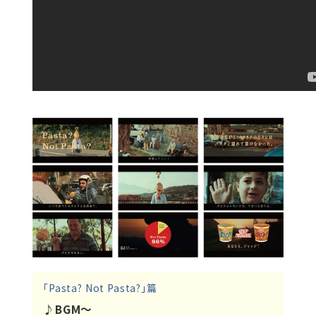
「Pasta? Not Pasta?」篇
♪BGM～