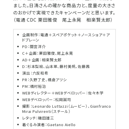
ました。日清さんの確かな商品力と、度量の大きさ
のおかげで実現できたキャンペーンだと思います。
（電通 CDC 栗田雅俊 尾上永晃 相楽賢太郎）
企画制作：電通＋スペアポケット＋ノースショア＋ア
ドブレーン
PD：間宮洋介
C＋企画：栗田雅俊、尾上永晃
AD＋企画：相楽賢太郎
D：杉本梨絵、山本翠、藤村美帆、佐藤茜
演出：六反和希
PR：久野了史、橋倉アツシ
PM：橋村裕治
WEBディレクター＋WEBデベロッパー：佐々木学
WEBデベロッパー：松岡誠司
撮影：Leonardo Luttazzi（ムービー）、Gianfranco
Mirai Pulvirenti（スチール）
レタッチ：磯田雄三
着ぐるみ演者：Gaetano Aiello