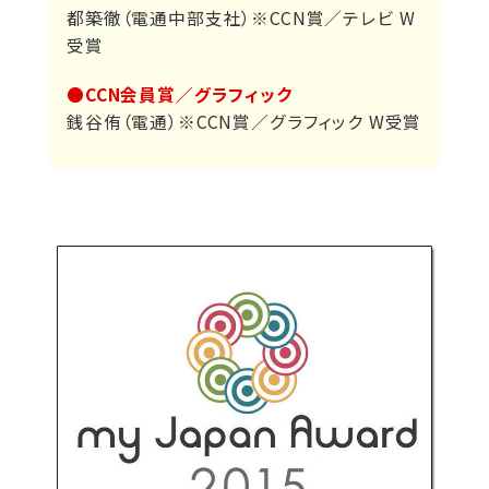
都築徹（電通中部支社）※CCN賞／テレビ W
受賞
●CCN会員賞／グラフィック
銭谷侑（電通）※CCN賞／グラフィック W受賞