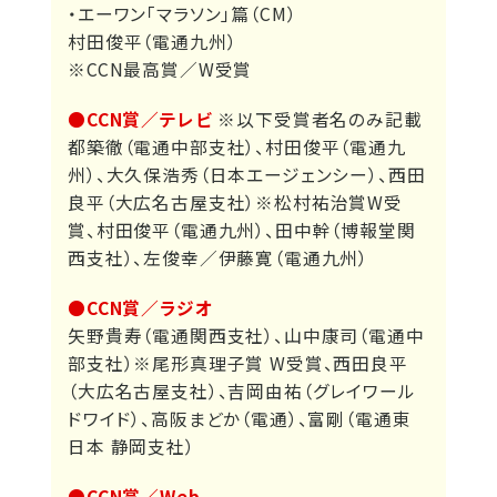
・エーワン「マラソン」篇（CM）
村田俊平（電通九州）
※CCN最高賞／W受賞
●CCN賞／テレビ
※以下受賞者名のみ記載
都築徹（電通中部支社）、村田俊平（電通九
州）、大久保浩秀（日本エージェンシー）、西田
良平（大広名古屋支社）※松村祐治賞W受
賞、村田俊平（電通九州）、田中幹（博報堂関
西支社）、左俊幸／伊藤寛（電通九州）
●CCN賞／ラジオ
矢野貴寿（電通関西支社）、山中康司（電通中
部支社）※尾形真理子賞 W受賞、西田良平
（大広名古屋支社）、吉岡由祐（グレイワール
ドワイド）、高阪まどか（電通）、富剛（電通東
日本 静岡支社）
●CCN賞／Web