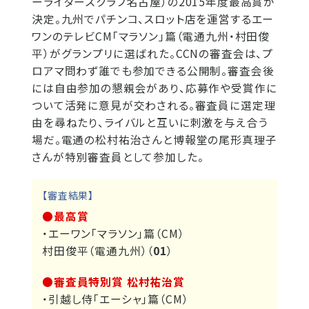
ーライターズクラブ名古屋）の2015年度最高賞が
決定。九州でパチンコ、スロット店を運営するエー
ワンのテレビCM「マラソン」篇（電通九州・村田俊
平）がグランプリに選ばれた。CCNの審査会は、プ
ロアマ問わず誰でも参加できる公開制。審査会後
には自由参加の懇親会があり、応募作や受賞作に
ついて活発に意見が交わされる。審査員に選定理
由を尋ねたり、ライバルと互いに刺激を与え合う
場だ。電通の松村祐治さんと博報堂の尾形真理子
さんが特別審査員として参加した。
【審査結果】
●最高賞
・エーワン「マラソン」篇（CM）
村田俊平（電通九州）（
01
）
●審査員特別賞 松村祐治賞
・引越し侍「エーシャ」篇（CM）