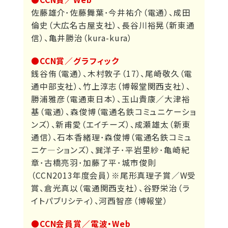
佐藤雄介･佐藤舞葉･今井祐介（電通）、成田
倫史（大広名古屋支社）、長谷川裕晃（新東通
信）、亀井勝治（kura-kura）
●CCN賞／グラフィック
銭谷侑（電通）、木村敦子（17）、尾崎敬久（電
通中部支社）、竹上淳志（博報堂関西支社）、
勝浦雅彦（電通東日本）、玉山貴康／大津裕
基（電通）、森俊博（電通名鉄コミュニケーショ
ンズ）、新甫愛（エイチーズ）、成瀬雄太（新東
通信）、石本香緒理･森俊博（電通名鉄コミュ
ニケ―ションズ）、巽洋子･平岩里紗･亀崎紀
章･古橋亮羽･加藤了平･城市俊則
（CCN2013年度会員）※尾形真理子賞／W受
賞、倉光真以（電通関西支社）、谷野栄治（ラ
イトパブリシティ）、河西智彦（博報堂）
●CCN会員賞／電波・Web