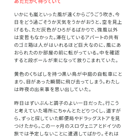
あたたかく待っていて
いかにも嵐といった風が遠くからごうごう吹き、今
日をどう過ごそうか天気をうかがおうと、空を見上
げるも、ただ灰色がひろがるばかりで、強風以外
は変哲もなかった。滞在しているアパートの共有
のゴミ箱は人がはいれるほど巨大なのに、風にあ
おられたのか部屋の前に転がっている。中を確認
すると段ボールが束になって放りこまれていた。
黄色のくちばしを持つ黒い鳥が中庭の自転車にと
まり、目があった瞬間に飛び去ってしまう。わたし
は昨夜の出来事を思い出していた。
昨日はずいぶんと調子のよい一日だった。行こう
と考えていた場所にちゃんとたどりつくし、道すが
ら、ずっと探していた郵便局やドラッグストアを見
つけたから。この一ヶ月のスロヴェニアとドイツの
旅では予定しないことに遭遇してばかり。それは