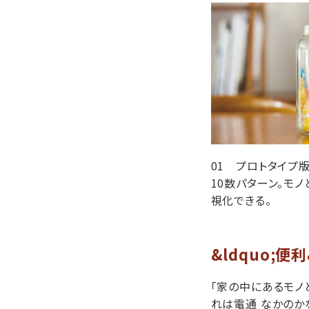
01 プロトタイプ版
10数パターン。モ
視化できる。
&ldquo;便
「家の中にあるモノ
れは電通 なかのか