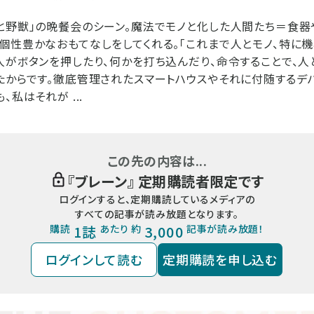
と野獣」の晩餐会のシーン。魔法でモノと化した人間たち＝食器
個性豊かなおもてなしをしてくれる。「これまで人とモノ、特に
人がボタンを押したり、何かを打ち込んだり、命令することで、人
たからです。徹底管理されたスマートハウスやそれに付随するデ
、私はそれが ...
この先の内容は...
『
ブレーン
』 定期購読者限定です
ログインすると、定期購読しているメディアの
すべての記事が読み放題となります。
購読
1誌
あたり 約
3,000
記事が読み放題！
ログインして読む
定期購読を申し込む