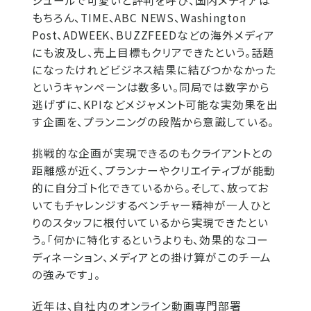
シュールで可愛いと評判を呼び、国内メディアは
もちろん、TIME、ABC NEWS、Washington
Post、ADWEEK、BUZZFEEDなどの海外メディア
にも波及し、売上目標もクリアできたという。話題
になったけれどビジネス結果に結びつかなかった
というキャンペーンは数多い。同局では数字から
逃げずに、KPIなどメジャメント可能な実効果を出
す企画を、プランニングの段階から意識している。
挑戦的な企画が実現できるのもクライアントとの
距離感が近く、プランナーやクリエイティブが能動
的に自分ゴト化できているから。そして、放ってお
いてもチャレンジするベンチャー精神が一人ひと
りのスタッフに根付いているから実現できたとい
う。「何かに特化するというよりも、効果的なコー
ディネーション、メディアとの掛け算がこのチーム
の強みです」。
近年は、自社内のオンライン動画専門部署