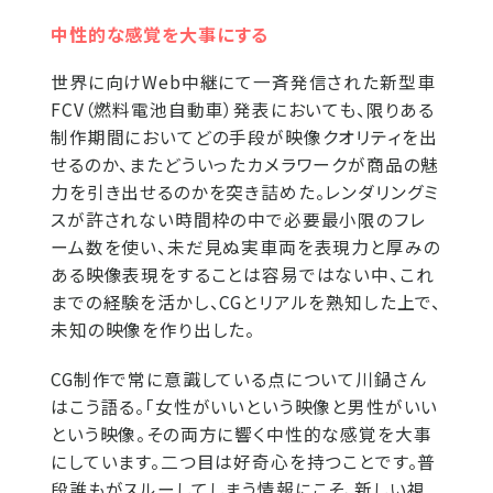
中性的な感覚を大事にする
世界に向けWeb中継にて一斉発信された新型車
FCV（燃料電池自動車）発表においても、限りある
制作期間においてどの手段が映像クオリティを出
せるのか、またどういったカメラワークが商品の魅
力を引き出せるのかを突き詰めた。レンダリングミ
スが許されない時間枠の中で必要最小限のフレ
ーム数を使い、未だ見ぬ実車両を表現力と厚みの
ある映像表現をすることは容易ではない中、これ
までの経験を活かし、CGとリアルを熟知した上で、
未知の映像を作り出した。
CG制作で常に意識している点について川鍋さん
はこう語る。「女性がいいという映像と男性がいい
という映像。その両方に響く中性的な感覚を大事
にしています。二つ目は好奇心を持つことです。普
段誰もがスルーしてしまう情報にこそ、新しい視