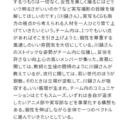
するつもりは一切なく、女性を美しく撮るにはどう
いう明るさがいいのか？など実写撮影の目線を理
解してほしいのです」（川鍋さん）。実写もCGも両
方の視点から考えられる人材を一人ひとり育て上
げていきたいという。チーム内は、1つでもいい点
があればそこを引き上げようと、個性を尊重する
風通しのいい雰囲気を大切にしている。川鍋さん
のストイックな姿勢がチーム内に伝播し、妥協を
許さない向上心の高いメンバーが集った。実務に
関しては、教師と生徒の間柄のように川鍋さんが
教えているが、流行に関しては、若い世代のほうが
鋭敏。そのときは立場が逆転して、川鍋さんが吸
収する。いい循環が生まれ、チーム内のコミュニケ
ーションはとてもスムーズ。いずれは各自が追求
したいアニメ部や実写部などを事業化する構想も
ある。個性を伸ばしながら全体で一つのベクトル
に進んでいきたいとしている。