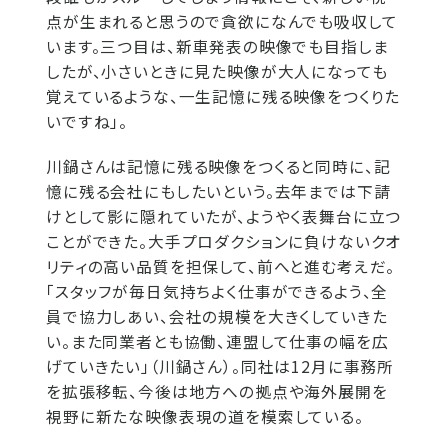
点が生まれると思うので貪欲になんでも吸収して
います。三つ目は、新車発表の映像でも目指しま
したが、小さいときに見た映像が大人になっても
覚えているような、一生記憶に残る映像をつくりた
いですね」。
川鍋さんは記憶に残る映像をつくると同時に、記
憶に残る会社にもしたいという。去年までは下請
けとして影に隠れていたが、ようやく表舞台に立つ
ことができた。大手プロダクションに負けないクオ
リティの高い品質を担保して、前へと進む考えだ。
「スタッフが毎日気持ちよく仕事ができるよう、全
員で協力しあい、会社の規模を大きくしていきた
い。また同業者とも協働、連盟して仕事の幅を広
げていきたい」（川鍋さん）。同社は12月に事務所
を拡張移転、今後は地方への拠点や海外展開を
視野に新たな映像表現の道を模索している。