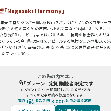
Nagasaki Harmony」
浦天主堂やグラバー園、稲佐山をバックにカノンのメロディー
か教会の鐘の音や船の汽笛、ハトの羽音なども聞こえてくる。こ
た観光PRムービー。県では、2016年に「長崎の教会群とキリ
なっている今、県の魅力をアピールする施策をコンペ形式で集
ー「ひかりと祈り 幸福の街 長崎」を基に2つの世界遺産候補を
たプレゼン案は ...
この先の内容は...
『
ブレーン
』 定期購読者限定です
ログインすると、定期購読しているメディアの
すべての記事が読み放題となります。
購読
1誌
あたり 約
3,000
記事が読み放題！