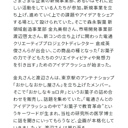
さまざまな企業の新規事業部、あるいはそれに近
しい活動をしている人たちが参加。新規事業を立
ち上げ、進めていく上での課題やアイデアをシェア
する場として設けられていた。そこで森永製菓 新
領域創造事業部 金丸美樹さん、市場開発事業部
渡辺啓太さん、新コンの立ち上げに関わった電通
クリエーティブプロジェクトディレクター 倉成英
俊さんらが出会い、この商品の種となった「お菓子
の力で子どもたちのクリエイティビティや発想力
を引き出す」ためのアイデアラッシュが始まった。
金丸さんと渡辺さんは、東京駅のアンテナショップ
「おかしなおかし屋さん」を立ち上げたメンバー。
そこで「おかしなキョロ弁」というお菓子の詰め合
わせを販売し、話題を集めていた。「電通さんとの
アイデアラッシュの中で“お菓子で教育革命”とい
うキーワードが生まれ、当社の研究所の医学博士
に話を聞きにいってもらうなど、企画が本格化して
いきました」と、渡辺さんは振り返る。