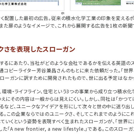
大きく配置した最初の広告。従来の積水化学工業の印象を変える
また扉のようなイメージで、これから展開する広告を1枚の新聞
クさを表現したスローガン
するにあたり、当社がどのような会社であるかを伝える英語の
電通コピーライター芳谷兼昌さんのもとに来た依頼だった。「世
スローガンに訳すために開発されたもので、世に出る予定はなか
、環境・ライフライン、住宅という3つの事業から成り立つ積水化
oBゆえにその内容は一般からは見えにくい。しかし、同社は「かつ
るなど、ユニークなアイデアを形にして次々と世の中に送り出
ある。この企業ならではのユニークさ、そしてこれまでのようにこ
ていくという姿勢を表現すべく生まれたスローガンが、「世界に
A new frontier, a new lifestyle.」である。この