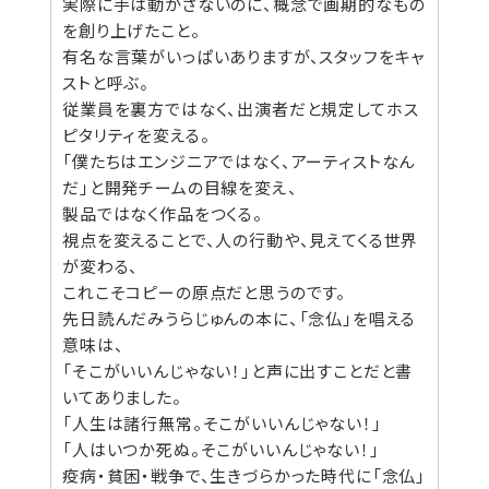
実際に手は動かさないのに、概念で画期的なもの
を創り上げたこと。
有名な言葉がいっぱいありますが、スタッフをキャ
ストと呼ぶ。
従業員を裏方ではなく、出演者だと規定してホス
ピタリティを変える。
「僕たちはエンジニアではなく、アーティストなん
だ」と開発チームの目線を変え、
製品ではなく作品をつくる。
視点を変えることで、人の行動や、見えてくる世界
が変わる、
これこそコピーの原点だと思うのです。
先日読んだみうらじゅんの本に、「念仏」を唱える
意味は、
「そこがいいんじゃない！」と声に出すことだと書
いてありました。
「人生は諸行無常。そこがいいんじゃない！」
「人はいつか死ぬ。そこがいいんじゃない！」
疫病・貧困・戦争で、生きづらかった時代に「念仏」