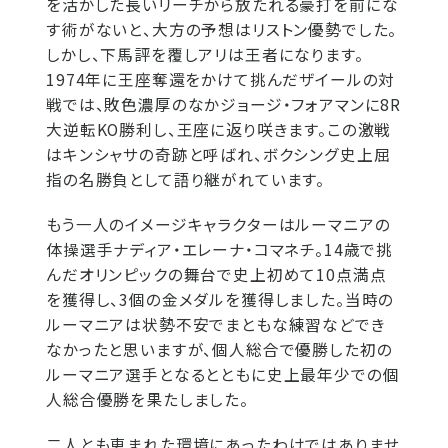
を活かした長いリーチから放たれる豪打を前にな
す術がないと、大方の予想はリストン優勢でした。
しかし、下馬評を覆しアリは王者になります。
1974年に王座奪還をかけて挑んだザイールの対
戦では、敗色濃厚のなかジョージ・フォアマンに8R
大逆転KO勝利し、王座に返り咲きます。この激戦
はキンシャサの奇跡と呼ばれ、ボクシング史上屈
指の名勝負として語り継がれています。
もう一人のイメージキャラクターはルーマニアの
体操選手ナディア・エレーナ・コマネチ。14歳で挑
んだオリンピックの舞台で史上初めて10点満点
を獲得し、3個の金メダルを獲得しました。当時の
ルーマニアは状勢不安でまともな練習などでき
なかったと思いますが、個人総合で優勝した初の
ルーマニア選手となるとともに史上最年少での個
人総合優勝を果たしました。
二人とも恵まれた環境にあったわけではありませ