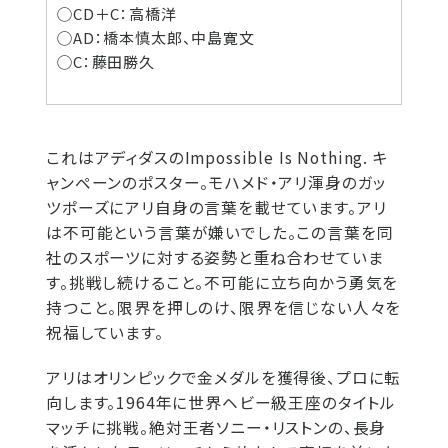
◯CD＋C：高橋洋
◯AD：橋本慎太郎、中島寛文
◯C：藤田勝久
これはアディダスのImpossible Is Nothing. キ
ャンペーンのポスター。モハメド・アリ渾身のガッ
ツポーズにアリ自身の言葉を載せています。アリ
は不可能という言葉が嫌いでした。この言葉を同
社のスポーツに対する姿勢と重ね合わせていま
す。挑戦し続けること。不可能に立ち向かう勇気を
持つこと。限界を押しのけ、限界を信じない人々を
祝福しています。
アリはオリンピックで金メダルを獲得後、プロに転
向します。1964年に世界ヘビー級王座のタイトル
マッチに挑戦。絶対王者ソニー・リストンの、長身