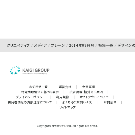
クリエイティブ
メディア
ブレーン
2014年09月号
特集一覧
デザイン
お知らせ一覧
|
運営会社
|
免責事項
|
特定商取引法に基づく表示
|
広告掲載・協賛のご案内
|
プライバシーポリシー
|
利用規約
|
オプトアウトについて
|
利用者情報の外部送信について
|
よくあるご質問（FAQ）
|
お問合せ
|
サイトマップ
Copyright © 株式会社宣伝会議. All rights reserved.