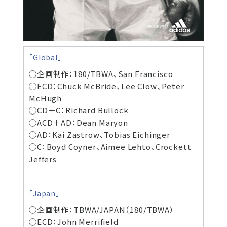
「Global」
◯企画制作：180/TBWA、San Francisco
◯ECD：Chuck McBride、Lee Clow、Peter
McHugh
◯CD＋C：Richard Bullock
◯ACD＋AD：Dean Maryon
◯AD：Kai Zastrow、Tobias Eichinger
◯C：Boyd Coyner、Aimee Lehto、Crockett
Jeffers
「Japan」
◯企画制作：TBWA/JAPAN（180/TBWA）
◯ECD：John Merrifield