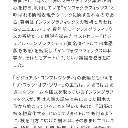
米国だけでなく、世界のマーケティング業界が関
心を持ち、利用している“インフォグラフィックス”と
呼ばれる情報表現テクニックに関する本なのであ
る。著者はインフォグラフィックスの教祖と言われ
るマニュエル・リマ。数年前にインフォグラフィック
スの系統だった解説を試みたベストセラー『ビジ
ュアル・コンプレクシティ』（同名タイトルで日本語
版もある）を出版し、「インフォグラフィックスは科
学か、それともアートか？」という議論を巻き起こ
した。
『ビジュアル・コンプレクシティ』の後編ともいえる
『ザ・ブック・オブ・ツリー』の主旨は、いまではさま
ざまなフォームや様式を取っているインフォグラフ
ィックスが、実は人類の誕生と共にあった樹木の
形から始まっていることを説いたものだ。「知識の
枝を視覚化する」というサブタイトルでも判るよう
に、枝を四方に広げた樹木は、そのままヒエラルキ
ー、順位、系列、系統、歴史、大小、関係、その他も