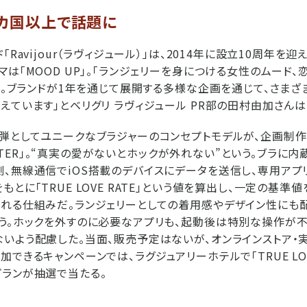
0カ国以上で話題に
「Ravijour（ラヴィジュール）」は、2014年に設立10周年を
マは「MOOD UP」。「ランジェリーを身につける女性のムード、
..。ブランドが1年を通じて展開する多様な企画を通じて、さま
えています」とベリグリ ラヴィジュール PR部の田村由加さんは
弾としてユニークなブラジャーのコンセプトモデルが、企画制作
 TESTER」。“真実の愛がないとホックが外れない”という。ブラに
、無線通信でiOS搭載のデバイスにデータを送信し、専用アプ
とに「TRUE LOVE RATE」という値を算出し、一定の基準
れる仕組みだ。ランジェリーとしての着用感やデザイン性にも配
う。ホックを外すのに必要なアプリも、起動後は特別な操作が
いよう配慮した。当面、販売予定はないが、オンラインストア・実
できるキャンペーンでは、ラグジュアリーホテルで「TRUE LOVE
ランが抽選で当たる。