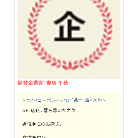
協賛企業賞：岩切 千穂
トクスイコーポレーション「逃亡」篇<20秒>
SE: 店内、落ち着いたガヤ
男性▶
このお店さ、
女性▶
ウン。