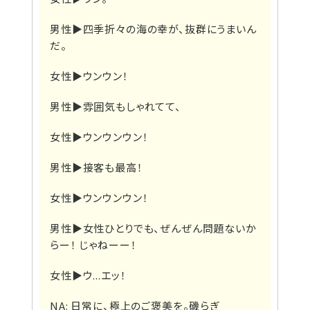
男性▶
四季折々の海の幸が、抜群にうまいん
だ。
女性▶
ウンウン！
男性▶
雰囲気もしゃれてて、
女性▶
ウンウンウン！
男性▶
接客も最高！
女性▶
ウンウンウン！
男性▶
女性ひとりでも、ぜんぜん問題ないか
らー！ じゃねーー！
女性▶
ウ...エッ！
NA: 日常に、極上のご褒美を。磯らぎ