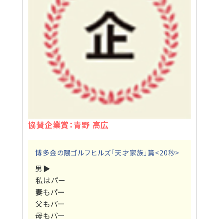
協賛企業賞：青野 高広
博多金の隈ゴルフヒルズ「天才家族」篇<20秒>
男▶
私はパー
妻もパー
父もパー
母もパー