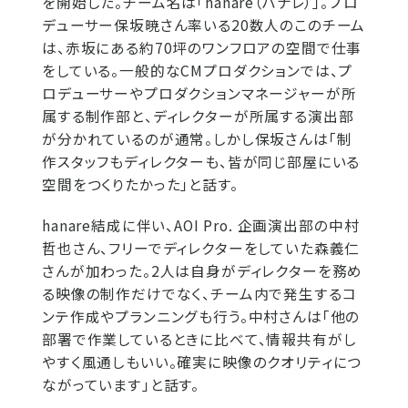
を開始した。チーム名は「hanare（ハナレ）」。プロ
デューサー保坂暁さん率いる20数人のこのチーム
は、赤坂にある約70坪のワンフロアの空間で仕事
をしている。一般的なCMプロダクションでは、プ
ロデューサーやプロダクションマネージャーが所
属する制作部と、ディレクターが所属する演出部
が分かれているのが通常。しかし保坂さんは「制
作スタッフもディレクターも、皆が同じ部屋にいる
空間をつくりたかった」と話す。
hanare結成に伴い、AOI Pro. 企画演出部の中村
哲也さん、フリーでディレクターをしていた森義仁
さんが加わった。2人は自身がディレクターを務め
る映像の制作だけでなく、チーム内で発生するコ
ンテ作成やプランニングも行う。中村さんは「他の
部署で作業しているときに比べて、情報共有がし
やすく風通しもいい。確実に映像のクオリティにつ
ながっています」と話す。