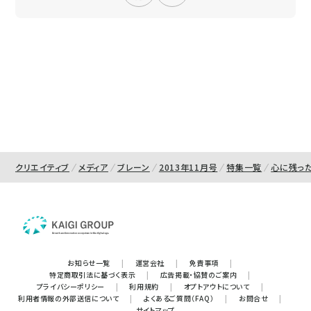
クリエイティブ
メディア
ブレーン
2013年11月号
特集一覧
心に残っ
お知らせ一覧
|
運営会社
|
免責事項
|
特定商取引法に基づく表示
|
広告掲載・協賛のご案内
|
プライバシーポリシー
|
利用規約
|
オプトアウトについて
|
利用者情報の外部送信について
|
よくあるご質問（FAQ）
|
お問合せ
|
サイトマップ