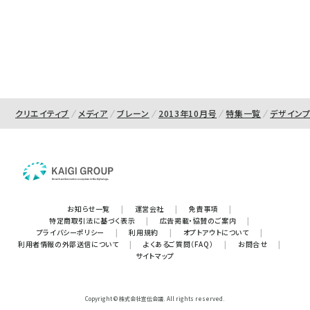
クリエイティブ
メディア
ブレーン
2013年10月号
特集一覧
デザイン
お知らせ一覧
|
運営会社
|
免責事項
|
特定商取引法に基づく表示
|
広告掲載・協賛のご案内
|
プライバシーポリシー
|
利用規約
|
オプトアウトについて
|
利用者情報の外部送信について
|
よくあるご質問（FAQ）
|
お問合せ
|
サイトマップ
Copyright © 株式会社宣伝会議. All rights reserved.