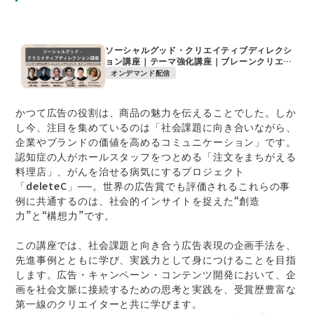
ソーシャルグッド・クリエイティブディレクシ
ョン講座｜テーマ強化講座｜ブレーンクリエイ
ティブライブラリー
オンデマンド配信
かつて広告の役割は、商品の魅力を伝えることでした。しか
し今、注目を集めているのは「社会課題に向き合いながら、
企業やブランドの価値を高めるコミュニケーション」です。
認知症の人がホールスタッフをつとめる「注文をまちがえる
料理店」、がんを治せる病気にするプロジェクト
「deleteC」──。世界の広告賞でも評価されるこれらの事
例に共通するのは、社会的インサイトを捉えた“創造
力”と“構想力”です。
この講座では、社会課題と向き合う広告表現の企画手法を、
先進事例とともに学び、実践力として身につけることを目指
します。広告・キャンペーン・コンテンツ開発において、企
画を社会文脈に接続するための思考と実践を、受賞歴豊富な
第一線のクリエイターと共に学びます。