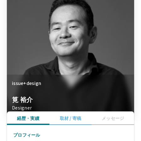
issue+design
筧 裕介
Designer
経歴・実績
取材 / 寄稿
メッセージ
プロフィール