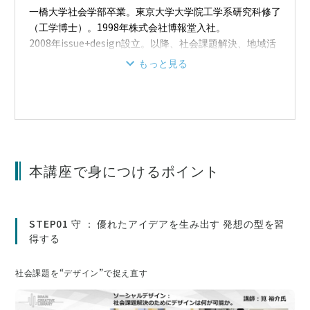
一橋大学社会学部卒業。東京大学大学院工学系研究科修了
（工学博士）。1998年株式会社博報堂入社。
2008年issue+design設立。以降、社会課題解決、地域活
性化のためのデザイン領域のプロジェクトに取り組む。
もっと見る
著書に『認知症世界の歩き方』『持続可能な地域のつくり
方』『ソーシャルデザイン実践ガイド』『人口減少×デザ
イン』『震災のためにデザインは何が可能か』など。代表
プロジェクトに、震災ボランティア支援の「できますゼッ
ケン」、育児支援の「親子健康手帳」、300人の地域住民
と一緒に描く未来ビジョン「高知県佐川町・みんなでつく
本講座で身につけるポイント
る総合計画」、SDGs視点で地方創生に取り組む人材育成
のための「SDGs de 地方創生」など。グッドデザイン賞
BEST100、日本計画行政学会・学会奨励賞、竹尾デザイ
ン賞、カンヌライオンズ（仏）、D&AD（英）Shenzhen
STEP01 守 ： 優れたアイデアを生み出す 発想の型を習
Design Award 2014（中）他受賞多数。
得する
社会課題を“デザイン”で捉え直す