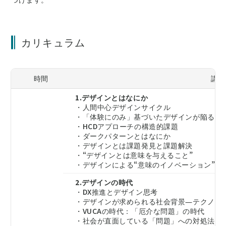
カリキュラム
時間
講義
1.デザインとはなにか
・人間中心デザインサイクル
・「体験にのみ」基づいたデザインが陥る課
・HCDアプローチの構造的課題
・ダークパターンとはなにか
・デザインとは課題発見と課題解決
・“デザインとは意味を与えること”
・デザインによる“意味のイノベーション”の
2.デザインの時代
・DX推進とデザイン思考
・デザインが求められる社会背景―テクノロ
・VUCAの時代：「厄介な問題」の時代
・社会が直面している「問題」への対処法