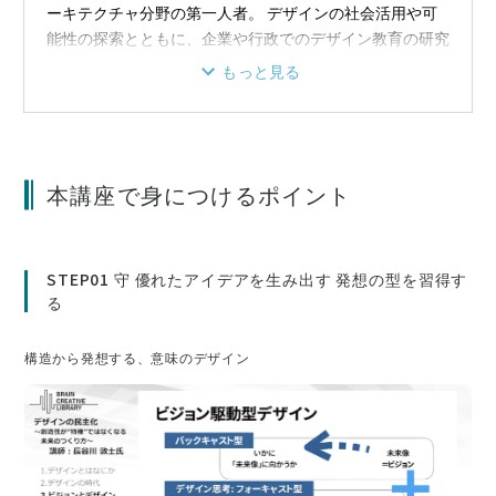
ーキテクチャ分野の第一人者。 デザインの社会活用や可
能性の探索とともに、企業や行政でのデザイン教育の研究
と実践を行う。
もっと見る
2002年に株式会社コンセントを設立。2019年から武蔵野
美術大学造形構想学部教授を兼任。経済産業省/IPA「DX
推進スキル標準」策定検討ワーキンググループ（デザイナ
ー）主査をはじめ各種委員等を務める。『ダークパター
本講座で身につけるポイント
ン 人を欺くデザインの手口と対策』『This is Service
Design Doing サービスデザインの実践』『デザイン組織
のつくりかた』（いずれもビー・エヌ・エヌ刊）など、デ
ザインに関する書籍の監修・監訳・著書多数。
STEP01 守 優れたアイデアを生み出す 発想の型を習得す
る
構造から発想する、意味のデザイン