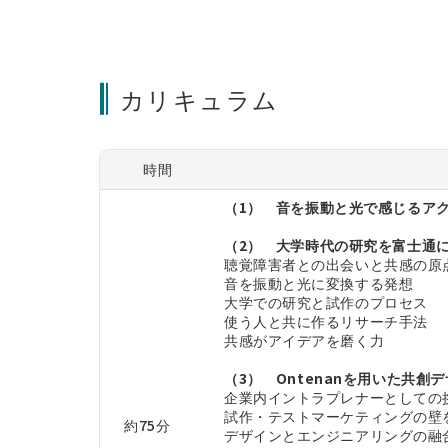
カリキュラム
時間
（1） 音を振動と光で感じるアク
（2） 大学時代の研究を富士通に
聴覚障害者との出会いと共感の原
音を振動と光に変換する発想
大学での研究と試作のプロセス
使う人と共に作るリサーチ手法
共感がアイデアを磨く力
（3） Ontenanを用いた共創
企業内イントラプレナーとしての
試作・テストマーケティングの壁
約75分
デザインとエンジニアリングの融