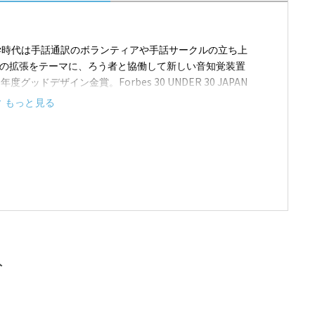
取
大学時代は手話通訳のボランティアや手話サークルの立ち上
覚の拡張をテーマに、ろう者と協働して新しい音知覚装置
2019年度グッドデザイン金賞。Forbes 30 UNDER 30 JAPAN
 35 Japan2020。令和4年度全国発明表彰「恩賜発明賞」。令和7
もっと見る
賞。著書に『SDGs時代のソーシャル・イントラプレナー
イ
ト