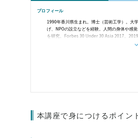
プロフィール
1990年香川県生まれ。博士（芸術工学）。
げ、NPOの設立などを経験。人間の身体や感
を研究。Forbes 30 Under 30 Asia 2017。
2019 特別賞。MIT Innovators Under
年度科学技術分野の文部科学大臣表彰科学技術
という働き方』（日経BP）
本講座で身につけるポイン