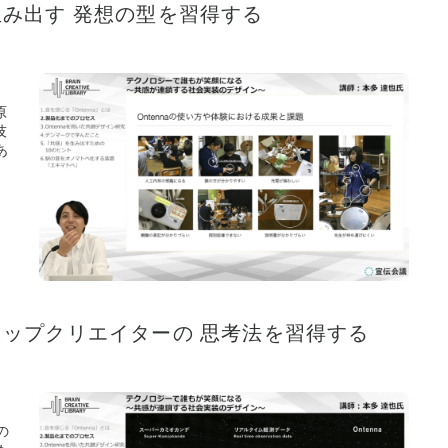
を生み出す 発想の型を習得する
原
技
あ
導くトップクリエイターの 思考法を習得する
の