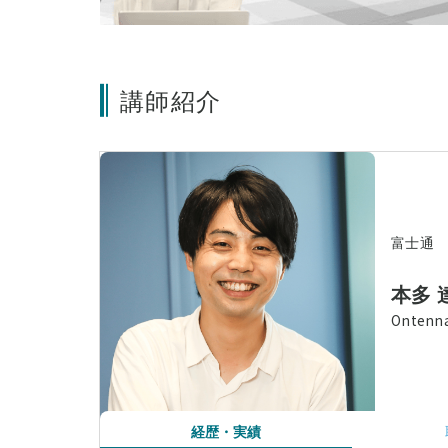
講師紹介
富士通
本多 
Onte
経歴・実績