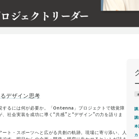
えるデザイン思考
するには何が必要か。「Ontenna」プロジェクトで聴覚障
講
、社会実装を成功に導く“共感”と“デザイン”の力を語りま
講
本
アート・スポーツへと広がる共創の軌跡。現場に寄り添い、人
カ
座です。明日からの企画・開発・研究に生かせるヒントが詰ま