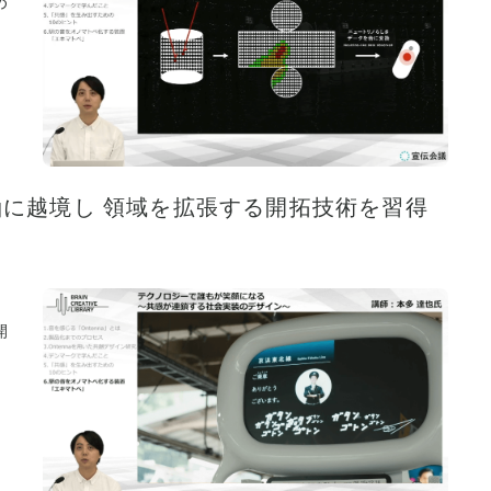
め
野を軸に越境し 領域を拡張する開拓技術を習得
開
組