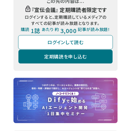
この先の内容は...
『
宣伝会議
』 定期購読者限定です
ログインすると、定期購読しているメディアの
すべての記事が読み放題となります。
購読
1誌
あたり 約
3,000
記事が読み放題！
ログインして読む
定期購読を申し込む