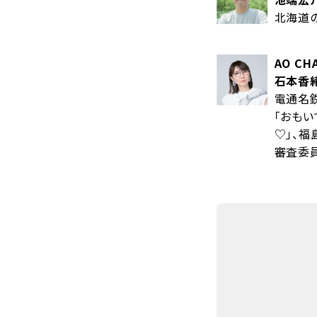
北海道の
AO CH
石本香
電通名鉄
「おもい
♡」、福
審査委員