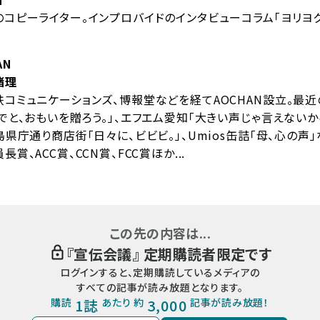
コピーライター。インプロバイドのインタビューコラム「ヨリヨク
AN
緒理
コミュニケーションズ、博報堂などを経てAOCHAN設立。最
でと、おもいを贈ろう。」、エフエム愛知「大きい声じゃ言えない
島県庁通り商店街「日々に、ビビビ。」、Umios缶詰「母、心の声」
長賞、ACC賞、CCN賞、FCC賞ほか...
この先の内容は...
『
宣伝会議
』 定期購読者限定です
ログインすると、定期購読しているメディアの
すべての記事が読み放題となります。
購読
1誌
あたり 約
3,000
記事が読み放題！