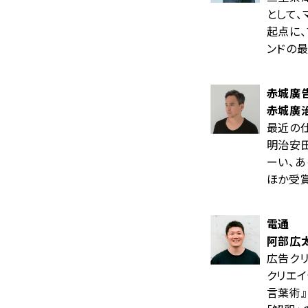
として
起点に、
ンドの最
赤城廣
赤城廣
最近の仕
明治安田
ーい、あ
ほか受賞
電通
阿部広
広告ク
クリエイ
言葉術』