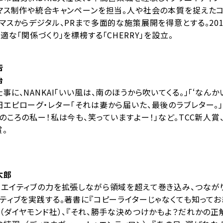
、マス制作や統合キャンペーンを担当。人や社会の本質を捉えたコ
マスからデジタル、PRまで多面的な施策展開を得意とする。20
適な「関係づくり」を標榜する「CHERRY」を設立。
告
治
事に、NANKAI「いい風は、南のほうから吹いてくる。」「‘なんかい
エピローグ・レター「それは妻から届いた、最後のラブレター。」、
のころの私ー！私は今も、笑っていますよー！」など。TCC新人賞
。
太郎
リエイティブの力を拡張しながら領域を超えて巻き込み、つなが
ティブを実践する。著書に『コピーライターじゃなくても知って
（ダイヤモンド社）、『それ、勝手な決めつけかもよ？だれかの