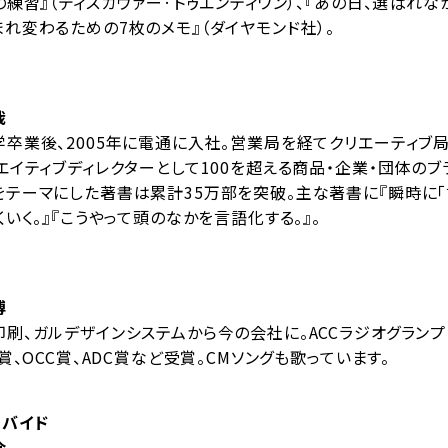
の練習』（ディスカヴァー·トゥエンティワン）、『あの日、選ばれ
れ変わるための7枚のメモ』（ダイヤモンド社）。
哉
卒業後、2005年に電通に入社。営業局を経てクリエーティブ
エイティブディレクターとして100を超える商品・企業・団体のブ
をテーマにした著書は累計35万部を突破。主な著書に『瞬時に「
くいく。』『こうやって頭のなかを言語化する。』。
博
刷、ガルデザインシステムから今の会社に。ACCラジオグラン
C賞、OCC賞、ADC賞など受賞。CMソングも歌っています。
ロバイド
介