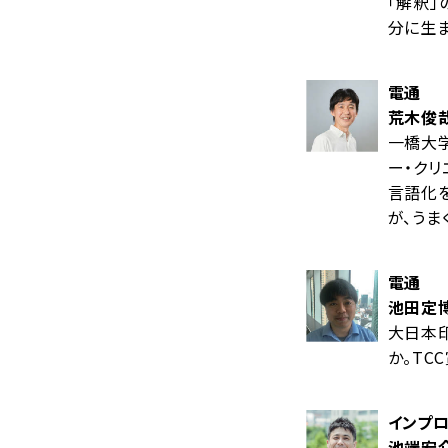
「解釈」
分に生ま
電通
荒木俊
一橋大学
ー・クリ
言語化
が、うま
電通
池田定
大日本印
か。TC
インプ
池端宏