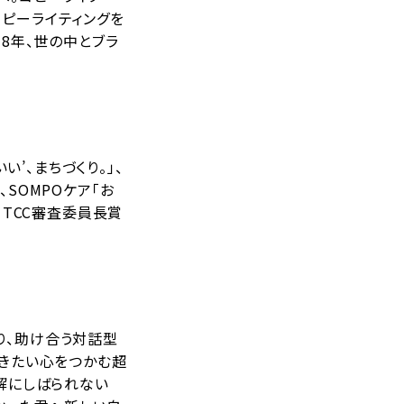
ピーライティングを
18年、世の中とブラ
い’、まちづくり。」、
SOMPOケア「お
、TCC審査委員長賞
り、助け合う対話型
おきたい心をつかむ超
正解にしばられない