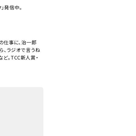
」発信中。
近の仕事に、治一郎
から、ラジオで言うね
など。TCC新人賞・