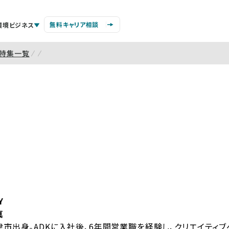
無料キャリア相談
環境ビジネス
特集一覧
Y
真
市出身。ADKに入社後、6年間営業職を経験し、クリエイティブ